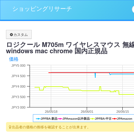
ショッピングリサーチ
カスタム
ロジクール M705m ワイヤレスマウス 無線
windows mac chrome 国内正規品
価格
JPY5 000
JPY4 500
JPY4 000
JPY3 500
JPY3 000
26/05/18
26/06/01
26/06/15
JPFBA-新品
JPAmazon以外新品
JPFBA-中古
JPAmazon
出品者の価格の推移を確認することが出来ます。