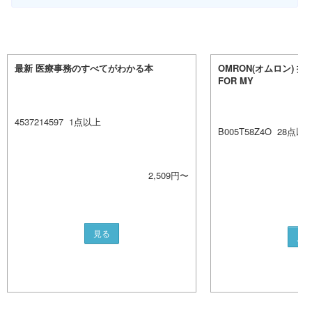
最新 医療事務のすべてがわかる本
OMRON(オムロン) 接
FOR MY
4537214597
1
点以上
B005T58Z4O
28
点以
2,509
円〜
見る
見