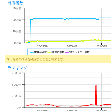
出店者数
30店舗
20店舗
10店舗
0店舗
26/05/18
26/06/01
26/06/15
JP新品点数
JP中古点数
JPコレクター点数
出品者の推移を確認することが出来ます。
ランキング
7 500位
5 000位
2 500位
0位