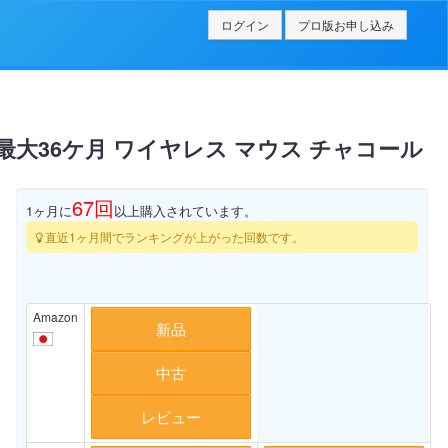
ログイン
プロ版お申し込み
寿命最大36ケ月 ワイヤレス マウス チャコール
67
回
1ヶ月に
以上購入されています。
直近1ヶ月間でランキングが上がった回数です。
Amazon
新品
中古
レビュー