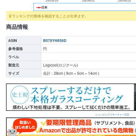
26/05/18
26/06/01
26/06/15
日本
ランキングの推移を確認することが出来ます。
商品情報
ASIN
B078YH856D
参考価格
円
ラベル
製造元
Logicool(ロジクール)
サイズ
合計：
28
cm (
9
cm ×
5
cm ×
14
cm )
ショッピングリサーチャー広告