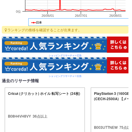
0位
26/06/01
26/07/01
26/08/01
日本
ランキングの推移を確認することが出来ます。
ショッピングリサーチャー広告
ショッピングリサーチャー広告
過去のリサーチ情報
Cricut (クリカット) ホイル 転写シート (24枚)
PlayStation 3 (1
(CECH-2500A) 【
B08H4VH8VY
36
点以上
B003UTTNEW
75
点以