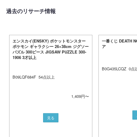
過去のリサーチ情報
エンスカイ(ENSKY) ポケットモンスター
一番くじ DEATH N
ポケモン ギャラクシー 26×38cm ジグソー
ア
パズル 300ピース JIGSAW PUZZLE 300-
1906 3才以上
B0G435LCQZ
0
点
B09LQF684F
54
点以上
1,409
円〜
見る