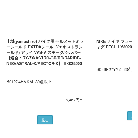
山城(yamashiro) バイク用 ヘルメットミラ
NIKE ナイキ フューエル
ーシールド EXTRAシールド(エキストラシ
ャグ RFSH HY8020-40
ールド) アライ VAS-V スモーク/シルバー
【適合：RX-7X/ASTRO-GX/XD/RAPIDE-
NEO/ASTRAL-X/VECTOR-X】 EX028500
B0F9P27YYZ
23
点以
B012C4HMKM
39
点以上
8,467
円〜
見
見る