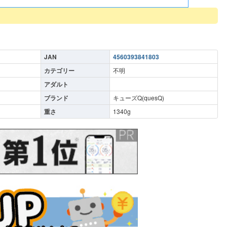
JAN
4560393841803
カテゴリー
不明
アダルト
ブランド
キューズQ(quesQ)
重さ
1340
g