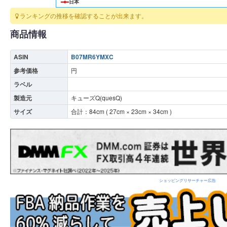
日本
ランキングの推移を確認することが出来ます。
商品情報
ASIN
B07MR6YMXC
参考価格
円
ラベル
製造元
キューズQ(quesQ)
サイズ
合計：
84
cm (
27
cm ×
23
cm ×
34
cm )
ショッピングリサーチャー広告