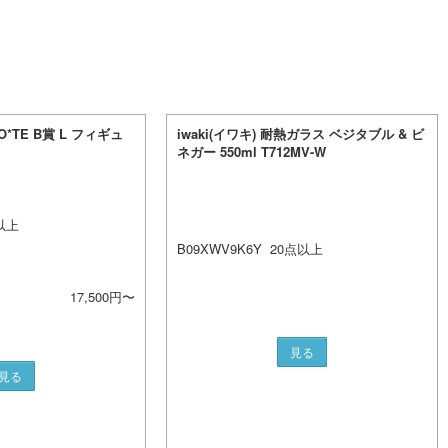
O*TE B賞 L フィギュ
iwaki(イワキ) 耐熱ガラス ベジタブル & ビ
ネガー 550ml T712MV-W
以上
B09XWV9K6Y
20
点以上
17,500
円〜
見る
見る