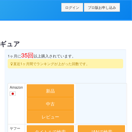
ログイン
プロ版お申し込み
ィギュア
35
回
1ヶ月に
以上購入されています。
直近1ヶ月間でランキングが上がった回数です。
Amazon
新品
中古
レビュー
ヤフー
タイトルで検索
JANで検索