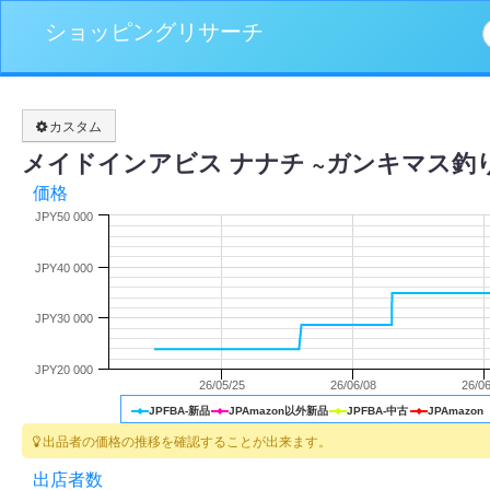
ショッピングリサーチ
カスタム
メイドインアビス ナナチ ~ガンキマス釣り~
価格
JPY50 000
JPY40 000
JPY30 000
JPY20 000
26/05/25
26/06/08
26/06
JPFBA-新品
JPAmazon以外新品
JPFBA-中古
JPAmazon
出品者の価格の推移を確認することが出来ます。
出店者数