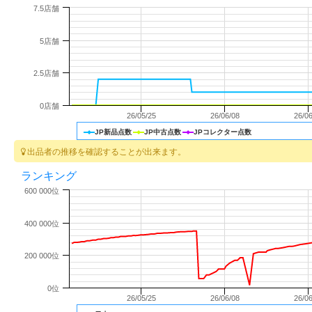
7.5店舗
5店舗
2.5店舗
0店舗
26/05/25
26/06/08
26/06
JP新品点数
JP中古点数
JPコレクター点数
出品者の推移を確認することが出来ます。
ランキング
600 000位
400 000位
200 000位
0位
26/05/25
26/06/08
26/06