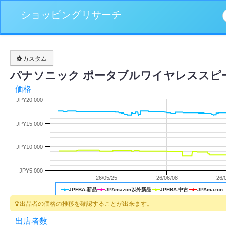
ショッピングリサーチ
カスタム
パナソニック ポータブルワイヤレススピーカ
価格
JPY20 000
JPY15 000
JPY10 000
JPY5 000
26/05/25
26/06/08
26/
JPFBA-新品
JPAmazon以外新品
JPFBA-中古
JPAmazon
出品者の価格の推移を確認することが出来ます。
出店者数