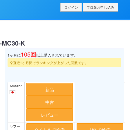
ログイン
プロ版お申し込み
C30-K
105
回
1ヶ月に
以上購入されています。
直近1ヶ月間でランキングが上がった回数です。
Amazon
新品
中古
レビュー
ヤフー
タイトルで検索
JANで検索