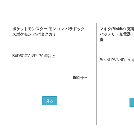
ポケットモンスター モンコレ パラドック
マキタ(Makita) 
スポケモン ハバタクカミ
バッテリ・充電器・ケ
青
B0D5CGV12P
70
点以上
B09NLPVNNR
70
590
円〜
見る