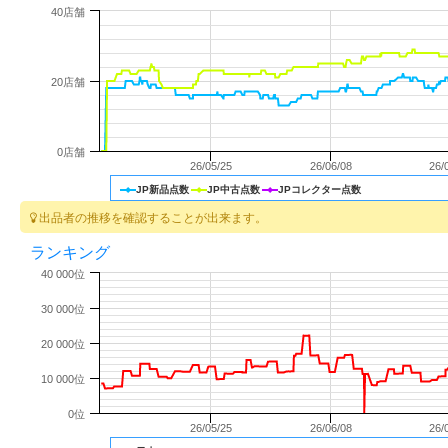
40店舗
20店舗
0店舗
26/05/25
26/06/08
26/
JP新品点数
JP中古点数
JPコレクター点数
出品者の推移を確認することが出来ます。
ランキング
40 000位
30 000位
20 000位
10 000位
0位
26/05/25
26/06/08
26/