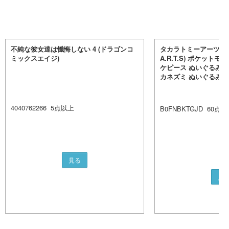
不純な彼女達は懺悔しない 4 (ドラゴンコ
タカラトミーアーツ(TA
ミックスエイジ)
A.R.T.S) ポケット
ケピース ぬいぐるみ (カ
カネズミ ぬいぐるみ幅約
4040762266
5
点以上
B0FNBKTGJD
60
点以
見る
見