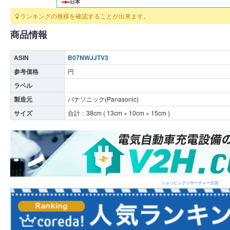
日本
ランキングの推移を確認することが出来ます。
商品情報
ASIN
B07NWJJTV3
参考価格
円
ラベル
製造元
パナソニック(Panasonic)
サイズ
合計：
38
cm (
13
cm ×
10
cm ×
15
cm )
ショッピングリサーチャー広告