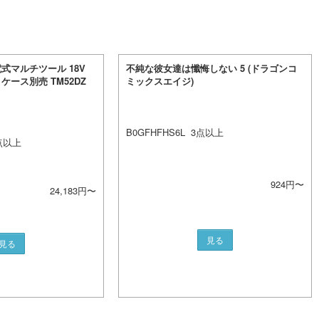
充電式マルチツール 18V
不純な彼女達は懺悔しない 5 (ドラゴンコ
ース別売 TM52DZ
ミックスエイジ)
B0GFHFHS6L
3
点以上
点以上
924
円〜
24,183
円〜
見る
見る