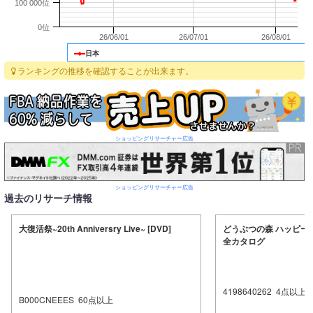
100 000位
0位
26/06/01
26/07/01
26/08/01
日本
ランキングの推移を確認することが出来ます。
ショッピングリサーチャー広告
ショッピングリサーチャー広告
過去のリサーチ情報
大復活祭~20th Anniversry Live~ [DVD]
どうぶつの森 ハッピー
全カタログ
4198640262
4
点以上
B000CNEEES
60
点以上