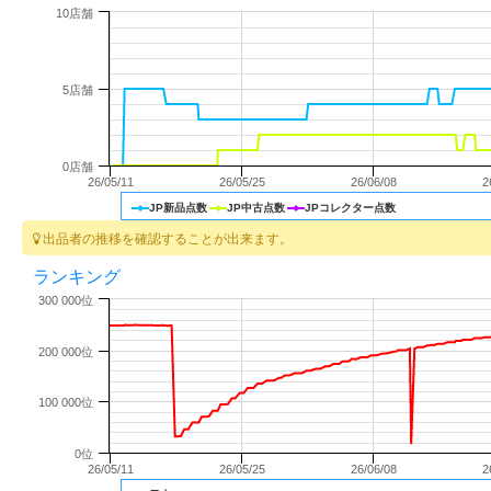
10店舗
5店舗
0店舗
26/05/11
26/05/25
26/06/08
2
JP新品点数
JP中古点数
JPコレクター点数
出品者の推移を確認することが出来ます。
ランキング
300 000位
200 000位
100 000位
0位
26/05/11
26/05/25
26/06/08
2