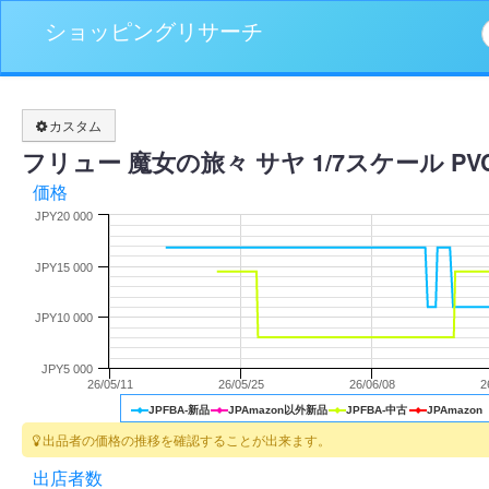
ショッピングリサーチ
カスタム
フリュー 魔女の旅々 サヤ 1/7スケール PV
価格
JPY20 000
JPY15 000
JPY10 000
JPY5 000
26/05/11
26/05/25
26/06/08
2
JPFBA-新品
JPAmazon以外新品
JPFBA-中古
JPAmazon
出品者の価格の推移を確認することが出来ます。
出店者数