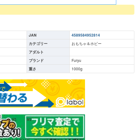
JAN
4589584952814
カテゴリー
おもちゃ＆ホビー
アダルト
ブランド
Furyu
重さ
1000
g