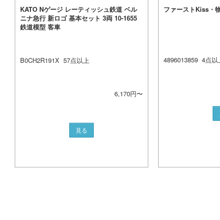
KATO Nゲージ レーティッシュ鉄道 ベル
ファーストKiss
ニナ急行 新ロゴ 基本セット 3両 10-1655
鉄道模型 客車
4896013859
4
点以
B0CH2R191X
57
点以上
6,170
円〜
見る