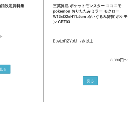
・物語設定資料集
三英貿易 ポケットモンスター ココニモ
pokemon おりたたみミラー モクロー
W13×D2×H11.5cm ぬいぐるみ雑貨 ポケモ
ン CPZ03
上
B09L3RZY3M
7
点以上
3,380
円〜
見る
見る