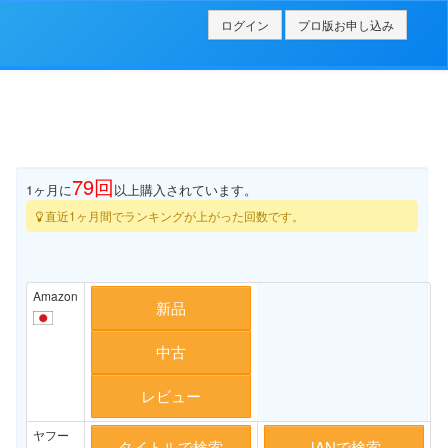
ログイン
プロ版お申し込み
79
回
1ヶ月に
以上購入されています。
直近1ヶ月間でランキングが上がった回数です。
Amazon
新品
中古
レビュー
ヤフー
タイトルで検索
JANで検索