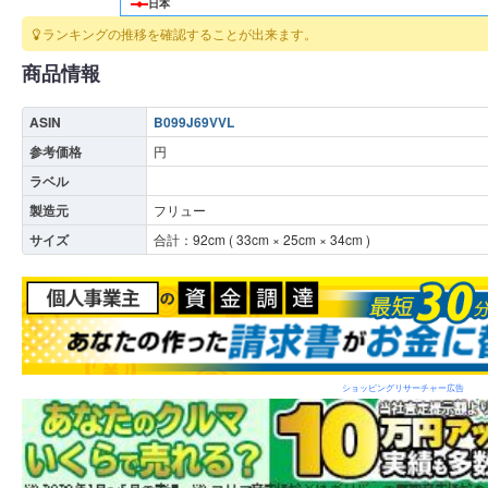
日本
ランキングの推移を確認することが出来ます。
商品情報
ASIN
B099J69VVL
参考価格
円
ラベル
製造元
フリュー
サイズ
合計：
92
cm (
33
cm ×
25
cm ×
34
cm )
ショッピングリサーチャー広告