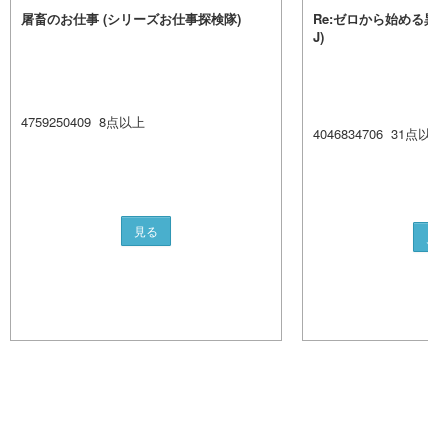
屠畜のお仕事 (シリーズお仕事探検隊)
Re:ゼロから始める異世
J)
4759250409
8
点以上
4046834706
31
点以上
見る
見