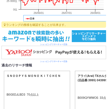
25 000位
0位
26/06/01
26/07/01
26/08/01
日本
ランキングの推移を確認することが出来ます。
ショッピングリサーチャー広告
ショッピングリサーチャー広告
過去のリサーチ情報
ＳＮＯＯＰＹＳ ＭＯＮＯ ＫＩＴＣＨＥＮ
アライ(Arai) TXホ
(旧品番:3995) 043995
B0G5DJLBD3
70
点以上
B009QYWWOS
33
点以