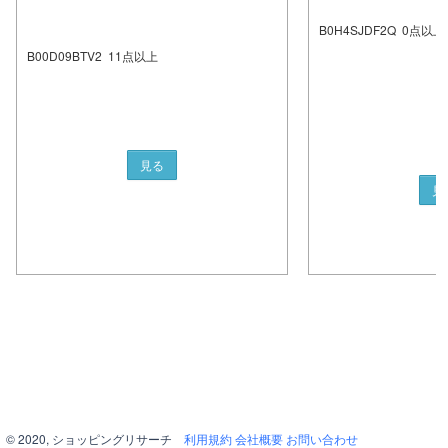
B0H4SJDF2Q
0
点以上
B00D09BTV2
11
点以上
見る
見
© 2020, ショッピングリサーチ
利用規約
会社概要
お問い合わせ