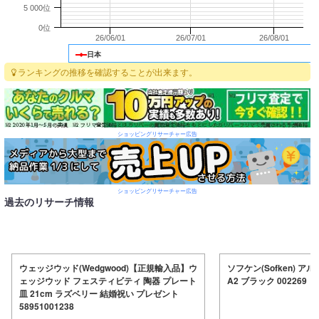
5 000位
0位
26/06/01
26/07/01
26/08/01
日本
ランキングの推移を確認することが出来ます。
ショッピングリサーチャー広告
ショッピングリサーチャー広告
過去のリサーチ情報
ウェッジウッド(Wedgwood)【正規輸入品】ウ
ソフケン(Sofken) 
ェッジウッド フェスティビティ 陶器 プレート
A2 ブラック 002269
皿 21cm ラズベリー 結婚祝い プレゼント
58951001238