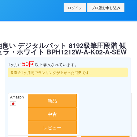
ログイン
プロ版お申し込み
心地良い デジタルパット 8192級筆圧段階 傾
ホワイト BPH1212W-A-K02-A-SEW
50
回
1ヶ月に
以上購入されています。
直近1ヶ月間でランキングが上がった回数です。
Amazon
新品
中古
レビュー