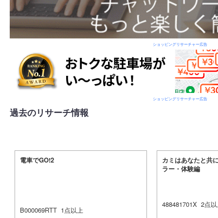
ショッピングリサーチャー広告
ショッピングリサーチャー広告
過去のリサーチ情報
電車でGO!2
カミはあなたと共に
ラー・体験編
488481701X
2
点以
B000069RTT
1
点以上