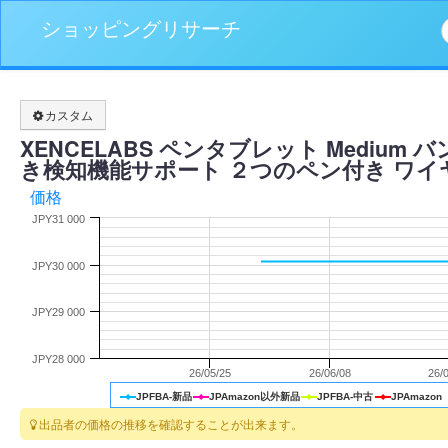
ショッピングリサーチ
カスタム
XENCELABS ペンタブレット Medium
き検知機能サポート ２つのペン付き ワイヤレス W
価格
JPY31 000
JPY30 000
JPY29 000
JPY28 000
26/05/25
26/06/08
26/
JPFBA-新品
JPAmazon以外新品
JPFBA-中古
JPAmazon
出品者の価格の推移を確認することが出来ます。