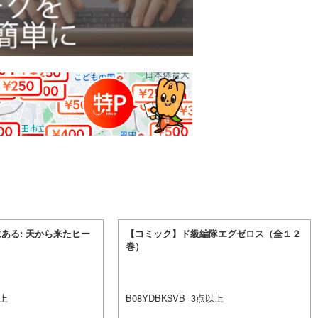
ある: 天から来たヒー
【コミック】ド級編隊エグゼロス（全１２
巻）
上
B08YDBKSVB
3
点以上