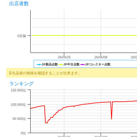
出店者数
0店舗
26/05/25
26/06/08
26/
JP新品点数
JP中古点数
JPコレクター点数
出品者の推移を確認することが出来ます。
ランキング
150 000位
100 000位
50 000位
0位