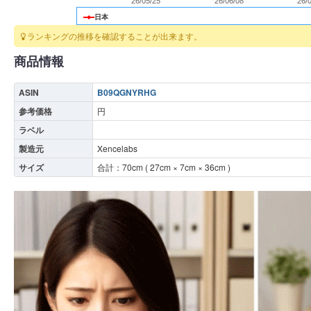
26/05/25
26/06/08
26/
日本
ランキングの推移を確認することが出来ます。
商品情報
ASIN
B09QGNYRHG
参考価格
円
ラベル
製造元
Xencelabs
サイズ
合計：
70
cm (
27
cm ×
7
cm ×
36
cm )