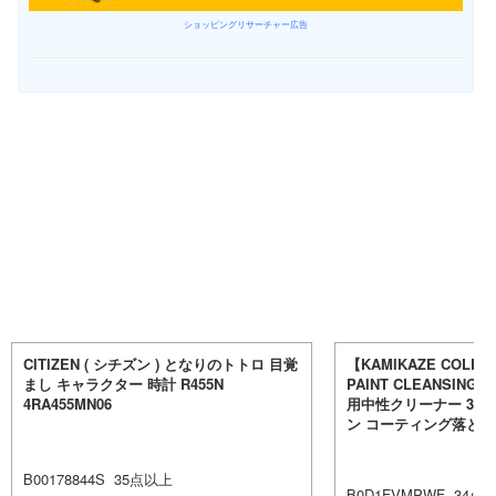
ショッピングリサーチャー広告
CITIZEN ( シチズン ) となりのトトロ 目覚
【KAMIKAZE COLLE
まし キャラクター 時計 R455N
PAINT CLEANSIN
4RA455MN06
用中性クリーナー 300
ン コーティング落とし
B00178844S
35
点以上
B0D1FVMPWF
34
点