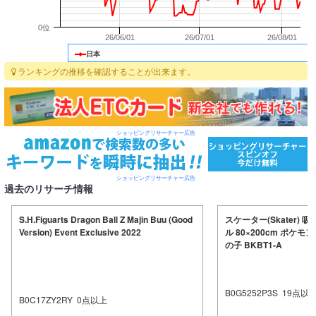
0位
26/06/01
26/07/01
26/08/01
日本
ランキングの推移を確認することが出来ます。
ショッピングリサーチャー広告
ショッピングリサーチャー広告
過去のリサーチ情報
S.H.Figuarts Dragon Ball Z Majin Buu (Good
スケーター(Skater) 
Version) Event Exclusive 2022
ル 80×200cm ポケモ
の子 BKBT1-A
B0G5252P3S
19
点以
B0C17ZY2RY
0
点以上