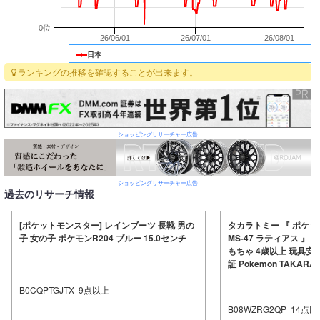
0位
26/06/01
26/07/01
26/08/01
日本
ランキングの推移を確認することが出来ます。
ショッピングリサーチャー広告
ショッピングリサーチャー広告
過去のリサーチ情報
[ポケットモンスター] レインブーツ 長靴 男の
タカラトミー 『 ポケ
子 女の子 ポケモンR204 ブルー 15.0センチ
MS-47 ラティアス 』
もちゃ 4歳以上 玩具安
証 Pokemon TAKARA
B0CQPTGJTX
9
点以上
B08WZRG2QP
14
点以