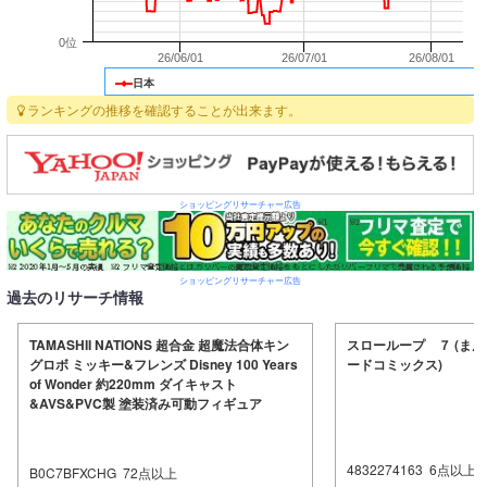
0位
26/06/01
26/07/01
26/08/01
日本
ランキングの推移を確認することが出来ます。
ショッピングリサーチャー広告
ショッピングリサーチャー広告
過去のリサーチ情報
TAMASHII NATIONS 超合金 超魔法合体キン
スローループ ７ (ま
グロボ ミッキー&フレンズ Disney 100 Years
ードコミックス)
of Wonder 約220mm ダイキャスト
&AVS&PVC製 塗装済み可動フィギュア
4832274163
6
点以上
B0C7BFXCHG
72
点以上