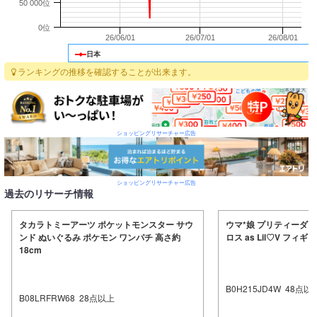
50 000位
0位
26/06/01
26/07/01
26/08/01
日本
ランキングの推移を確認することが出来ます。
ショッピングリサーチャー広告
ショッピングリサーチャー広告
過去のリサーチ情報
タカラトミーアーツ ポケットモンスター サウ
ウマ*娘 プリティーダービー
ンド ぬいぐるみ ポケモン ワンパチ 高さ約
ロス as Lil♡V フィギ
18cm
B0H215JD4W
48
点以
B08LRFRW68
28
点以上