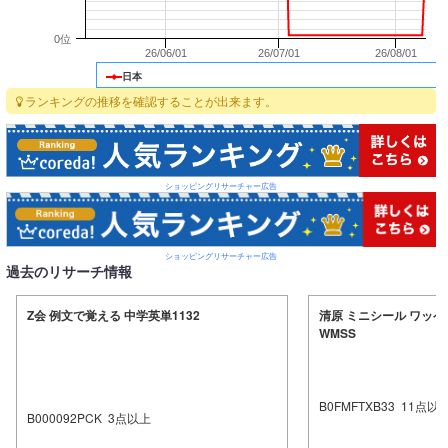
0位
26/06/01
26/07/01
26/08/01
日本
ランキングの推移を確認することが出来ます。
ショッピングリサーチャー広告
ショッピングリサーチャー広告
過去のリサーチ情報
Z会 例文で覚える 中学英単1132
清原 ミニシール ワッペ
WMSS
B0FMFTXB33
11
点以
B000092PCK
3
点以上