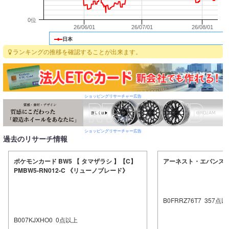
0位
26/06/01
26/07/01
26/08/01
日本
ランキングの推移を確認することが出来ます。
ショッピングリサーチャー広告
ショッピングリサーチャー広告
過去のリサーチ情報
ポケモンカード BW5 【 タマザラシ 】【C】
アーネスト・エバンス COL
PMBW5-RN012-C 《リューノブレード》
B0FRRZ76T7
357
点以
B007KJXHO0
0
点以上