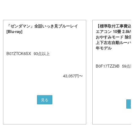
「ゼンダマン」全話いっき見ブルーレイ
【標準取付工事費込み
[Blu-ray]
エアコン 10畳 2.8k
おやすみモード 除湿モ
上下左右自動ルーバー 内
年モデル
B07ZTCK6SX
93
点以上
B0F17TZZ9B
59
点以
43,057
円〜
見る
見