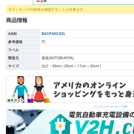
日本
ランキングの推移を確認することが出来ます。
商品情報
ASIN
B0CPXKCS2L
参考価格
円
ラベル
製造元
壽屋(KOTOBUKIYA)
サイズ
合計：
69
cm (
20
cm ×
17
cm ×
32
cm )
ショッピングリサーチャー広告