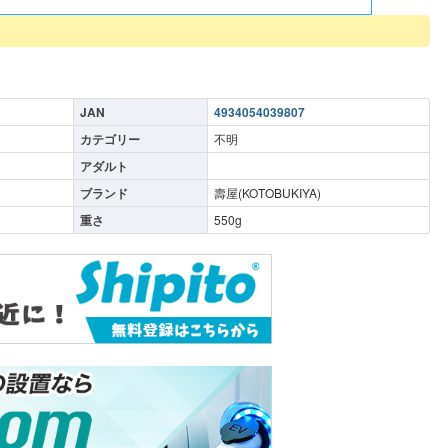
JAN
4934054039807
カテゴリー
不明
アダルト
ブランド
壽屋(KOTOBUKIYA)
重さ
550
g