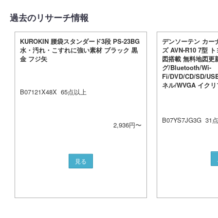
過去のリサーチ情報
KUROKIN 腰袋スタンダード3段 PS-23BG
デンソーテン カーナビ
水・汚れ・こすれに強い素材 ブラック 黒
ズ AVN-R10 7
金 フジ矢
図搭載 無料地図更
グ/Bluetooth/Wi-
Fi/DVD/CD/SD/U
ネル/WVGA イクリプ
B07121X48X
65
点以上
B07YS7JG3G
31
2,936
円〜
見る