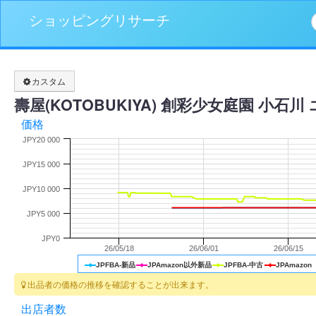
ショッピングリサーチ
カスタム
壽屋(KOTOBUKIYA) 創彩少女庭園 小
価格
JPY20 000
JPY15 000
JPY10 000
JPY5 000
JPY0
26/05/18
26/06/01
26/06/15
JPFBA-新品
JPAmazon以外新品
JPFBA-中古
JPAmazon
出品者の価格の推移を確認することが出来ます。
出店者数