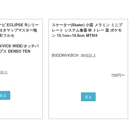
 ECLIPSE Rシリー
スケーター(Skater) 小皿 メラミン ミニプ
型 トヨタマップマスター地
レート システム食器 M トレー 皿 ポケモ
新/フルセ
ン 15.1cm×10.6cm MTSI4
SB/VICS WIDE/タッチパ
ス DENSO TEN
B0DDWVKBCH
30
点以上
点以上
720
円〜
見る
見る