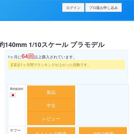
ログイン
プロ版お申し込み
140mm 1/10スケール プラモデル
64
回
1ヶ月に
以上購入されています。
直近1ヶ月間でランキングが上がった回数です。
Amazon
新品
中古
レビュー
ヤフー
タイトルで検索
JANで検索