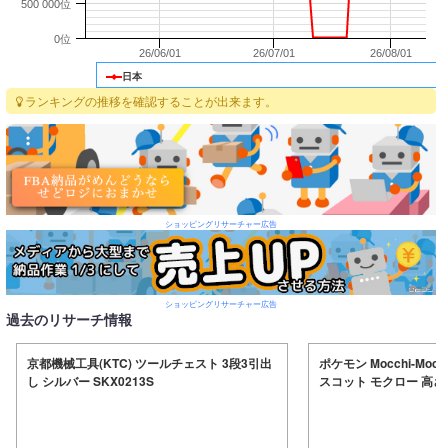
500 000位
0位
26/06/01
26/07/01
26/08/01
日本
ランキングの推移を確認することが出来ます。
ショッピングリサーチャー広告
ショッピングリサーチャー広告
過去のリサーチ情報
京都機械工具(KTC) ツールチェスト 3段3引出
ポケモン Mocchi-Mocc
し シルバー SKX0213S
スコット モクロー 高さ