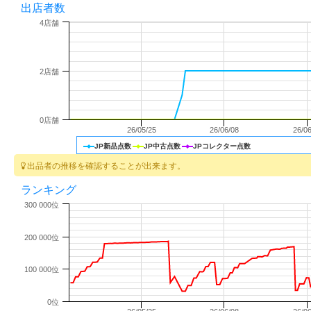
出店者数
4店舗
2店舗
0店舗
26/05/25
26/06/08
26/0
JP新品点数
JP中古点数
JPコレクター点数
出品者の推移を確認することが出来ます。
ランキング
300 000位
200 000位
100 000位
0位