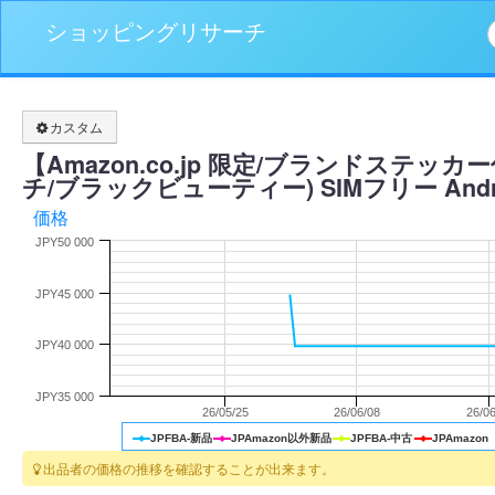
ショッピングリサーチ
カスタム
【Amazon.co.jp 限定/ブランドステッカー付】
チ/ブラックビューティー) SIMフリー Andr
価格
JPY50 000
JPY45 000
JPY40 000
JPY35 000
26/05/25
26/06/08
26/0
JPFBA-新品
JPAmazon以外新品
JPFBA-中古
JPAmazon
出品者の価格の推移を確認することが出来ます。