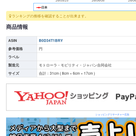
26/05/25
26/06/08
26/0
日本
ランキングの推移を確認することが出来ます。
商品情報
ASIN
B0D34T1BRY
参考価格
円
ラベル
製造元
モトローラ・モビリティ・ジャパン合同会社
サイズ
合計：
31
cm (
8
cm ×
6
cm ×
17
cm )
ショッピングリサーチャー広告