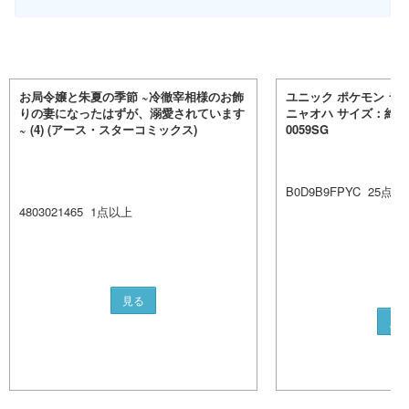
お局令嬢と朱夏の季節 ~冷徹宰相様のお飾
ユニック ポケモン ラ
りの妻になったはずが、溺愛されています
ニャオハ サイズ：約W8.7
~ (4) (アース・スターコミックス)
0059SG
B0D9B9FPYC
25
点以
4803021465
1
点以上
見る
見