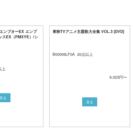
エンブオーEX エンブ
東映TVアニメ主題歌大全集 VOL.3 [DVD]
ッスEX（PMXYE）/シ
B00006LF0A
20
点以上
以上
6,023
円〜
見る
見る