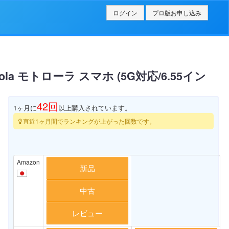
ログイン
プロ版お申し込み
orola モトローラ スマホ (5G対応/6.55イン
42
回
1ヶ月に
以上購入されています。
直近1ヶ月間でランキングが上がった回数です。
Amazon
新品
中古
レビュー