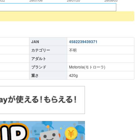
6/22
26/07/06
26/07/20
26/08/03
JAN
4582239439371
カテゴリー
不明
アダルト
ブランド
Motorola(モトローラ)
重さ
420
g