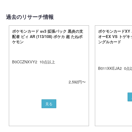
過去のリサーチ情報
ポケモンカード sv3 拡張パック 黒炎の支
ポケモンカードXY 
配者 ピィ AR (113/108) ポケカ 超 たねポ
オーEX VS トゲキ
ケモン
ングルカード
B0CCZNXVY2
10
点以上
B011XKEJA2
0
点
2,592
円〜
見る