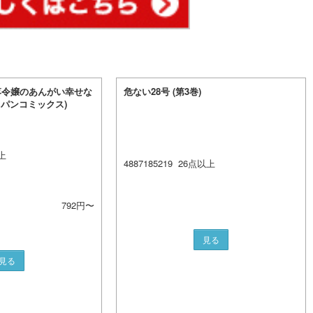
落令嬢のあんがい幸せな
危ない28号 (第3巻)
ャパンコミックス)
上
4887185219
26
点以上
792
円〜
見る
見る