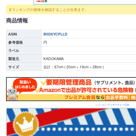
日本
ランキングの推移を確認することが出来ます。
商品情報
ASIN
B0D6YCPLLD
参考価格
円
ラベル
製造元
KADOKAWA
サイズ
合計：
67
cm (
20
cm ×
19
cm ×
28
cm )
ショッピングリサーチャー広告