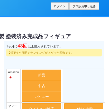
ログイン
プロ版お申し込み
ック製 塗装済み完成品フィギュア
43
回
1ヶ月に
以上購入されています。
直近1ヶ月間でランキングが上がった回数です。
Amazon
新品
中古
レビュー
ヤフー
タイトルで検索
JANで検索