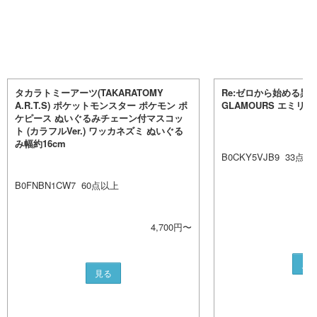
タカラトミーアーツ(TAKARATOMY
Re:ゼロから始める異世界
A.R.T.S) ポケットモンスター ポケモン ポ
GLAMOURS エミリア
ケピース ぬいぐるみチェーン付マスコッ
ト (カラフルVer.) ワッカネズミ ぬいぐる
み幅約16cm
B0CKY5VJB9
33
点以
B0FNBN1CW7
60
点以上
4,700
円〜
見
見る