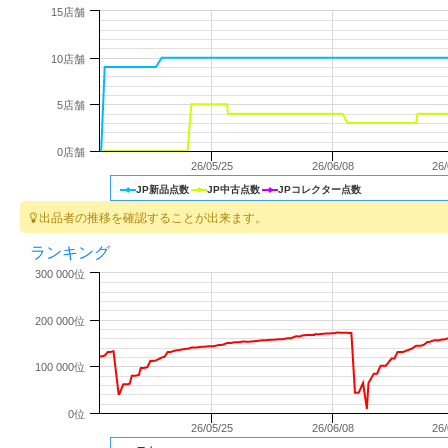
15店舗
10店舗
5店舗
0店舗
26/05/25
26/06/08
26
JP新品点数
JP中古点数
JPコレクター点数
出品者の推移を確認することが出来ます。
ランキング
300 000位
200 000位
100 000位
0位
26/05/25
26/06/08
26