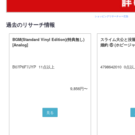
ショッピングリサーチャー広告
過去のリサーチ情報
BGM(Standard Vinyl Edition)(特典無し)
スライム大公と没
[Analog]
婚約 ⑥ (ホビージ
B07P6F7JYP
11
点以上
4798642010
0
点以
9,856
円〜
見る