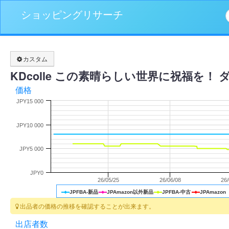
ショッピングリサーチ
カスタム
KDcolle この素晴らしい世界に祝福を！ 
価格
JPY15 000
JPY10 000
JPY5 000
JPY0
26/05/25
26/06/08
26
JPFBA-新品
JPAmazon以外新品
JPFBA-中古
JPAmazon
出品者の価格の推移を確認することが出来ます。
出店者数