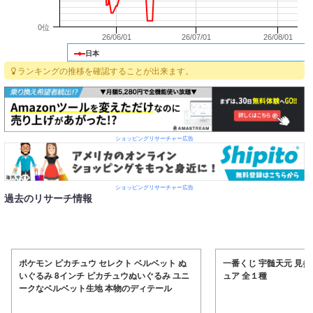
0位
26/06/01
26/07/01
26/08/01
日本
ランキングの推移を確認することが出来ます。
ショッピングリサーチャー広告
ショッピングリサーチャー広告
過去のリサーチ情報
ポケモン ピカチュウ セレクト ベルベット ぬ
一番くじ 宇髄天元 見参
いぐるみ 8インチ ピカチュウぬいぐるみ ユニ
ュア 全１種
ークなベルベット生地 本物のディテール