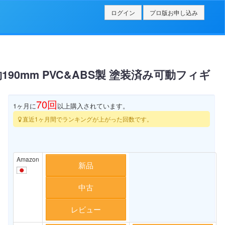
ログイン
プロ版お申し込み
190mm PVC&ABS製 塗装済み可動フィギ
70
回
1ヶ月に
以上購入されています。
直近1ヶ月間でランキングが上がった回数です。
Amazon
新品
中古
レビュー