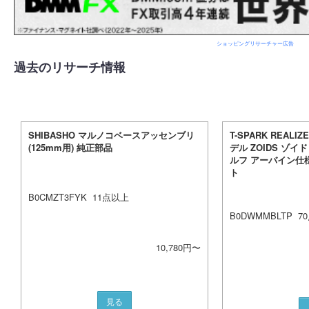
ショッピングリサーチャー広告
過去のリサーチ情報
SHIBASHO マルノコベースアッセンブリ
T-SPARK REAL
(125mm用) 純正部品
デル ZOIDS ゾイド
ルフ アーバイン仕
ト
B0CMZT3FYK
11
点以上
B0DWMMBLTP
70
10,780
円〜
見る