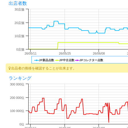
出店者数
30店舗
20店舗
10店舗
0店舗
26/05/11
26/05/25
26/06/08
JP新品点数
JP中古点数
JPコレクター点数
出品者の推移を確認することが出来ます。
ランキング
300 000位
200 000位
100 000位
0位