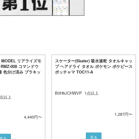
IZE MODEL リアライズモ
スケーター(Skater) 吸水速乾 タオルキャッ
 RMZ-008 コマンドウ
プ ヘアドライ タオル ポケモン ポケピース
様 色分け済み プラキッ
ポッチャマ TOC11-A
B0H6JCHWVP
1
点以上
点以上
1,287
円〜
4,440
円〜
見る
見る