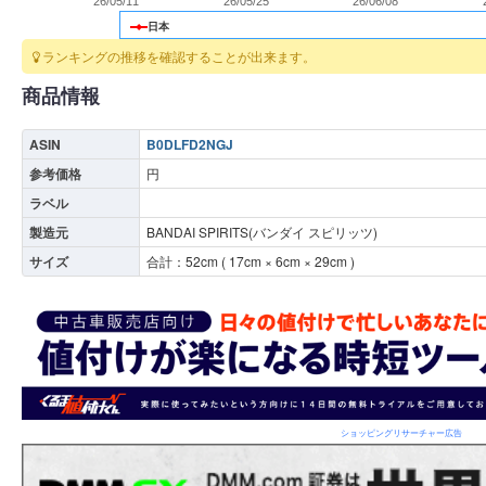
26/05/11
26/05/25
26/06/08
日本
ランキングの推移を確認することが出来ます。
商品情報
ASIN
B0DLFD2NGJ
参考価格
円
ラベル
製造元
BANDAI SPIRITS(バンダイ スピリッツ)
サイズ
合計：
52
cm (
17
cm ×
6
cm ×
29
cm )
ショッピングリサーチャー広告