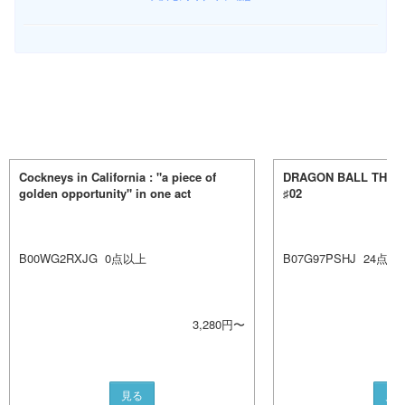
Cockneys in California : "a piece of
DRAGON BALL THE M
golden opportunity" in one act
♯02
B00WG2RXJG
0
点以上
B07G97PSHJ
24
点以
3,280
円〜
見る
見