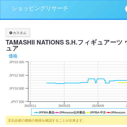
ショッピングリサーチ
カスタム
TAMASHII NATIONS S.H.フィギ
ュア
価格
JPY15 000
JPY12 500
JPY10 000
JPY7 500
26/05/11
26/05/25
26/06/08
JPFBA-新品
JPAmazon以外新品
JPFBA-中古
JPAmazon
出品者の価格の推移を確認することが出来ます。