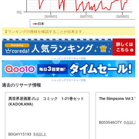
0位
26/06/01
26/07/01
26/08/01
日本
ランキングの推移を確認することが出来ます。
ショッピングリサーチャー広告
ショッピングリサーチャー広告
過去のリサーチ情報
異世界居酒屋 のぶ コミック 1-21巻セット
The Simpsons Vol 3 T
(KADOKAWA)
B003546OTY
0
点以上
B0G4Y15193
3
点以上