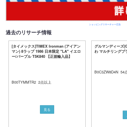
ショッピングリサーチャー広告
過去のリサーチ情報
[タイメックス]TIMEX Ironman (アイアン
グルマンディーズ(Gou
マン) 8ラップ 1986 日本限定 "LA" イエロ
わ マルチリングプラス
ー/パープル T5K840 【正規輸入品】
B0C3ZW8D4N
54
B00TYMMTR2
2
点以上
見る