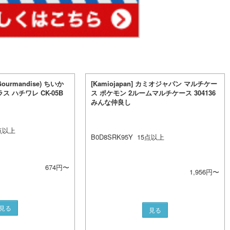
rmandise) ちいか
[Kamiojapan] カミオジャパン マルチケー
 ハチワレ CK-05B
ス ポケモン 2ルームマルチケース 304136
みんな仲良し
点以上
B0D8SRK95Y
15
点以上
674
円〜
1,956
円〜
見る
見る