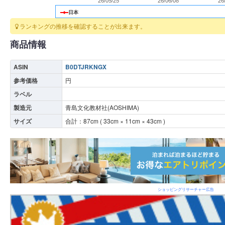
26/05/25
26/06/08
26
日本
ランキングの推移を確認することが出来ます。
商品情報
ASIN
B0DTJRKNGX
参考価格
円
ラベル
製造元
青島文化教材社(AOSHIMA)
サイズ
合計：
87
cm (
33
cm ×
11
cm ×
43
cm )
ショッピングリサーチャー広告