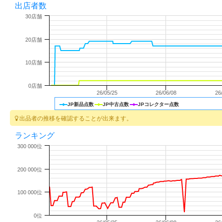
出店者数
30店舗
20店舗
10店舗
0店舗
26/05/25
26/06/08
26
JP新品点数
JP中古点数
JPコレクター点数
出品者の推移を確認することが出来ます。
ランキング
300 000位
200 000位
100 000位
0位