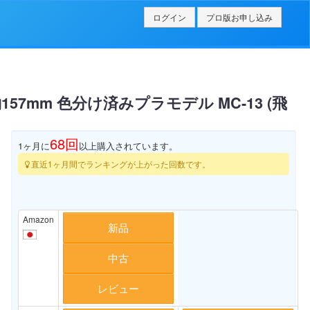
ログイン
プロ版お申し込み
157mm 色分け済みプラモデル MC-13 (飛
68
回
1ヶ月に
以上購入されています。
直近1ヶ月間でランキングが上がった回数です。
Amazon
新品
中古
レビュー