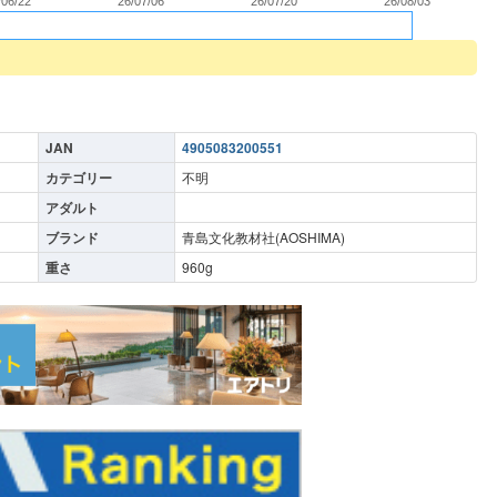
/06/22
26/07/06
26/07/20
26/08/03
JAN
4905083200551
カテゴリー
不明
アダルト
ブランド
青島文化教材社(AOSHIMA)
重さ
960
g