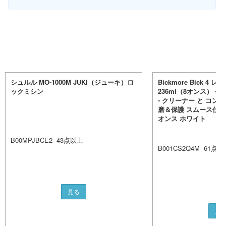
シュルル MO-1000M JUKI（ジューキ）ロ
Bickmore Bick 
ックミシン
236ml（8オンス） - 
- クリーナー と コンデ
磨＆保護 スムース仕上
オンス ホワイト
B00MPJBCE2
43
点以上
B001CS2Q4M
61
点以
見る
見