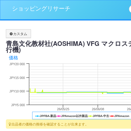
ショッピングリサーチ
カスタム
青島文化教材社(AOSHIMA) VFG マクロス
行機)
価格
JPY20 000
JPY15 000
JPY10 000
JPY5 000
26/05/25
26/06/08
26
JPFBA-新品
JPAmazon以外新品
JPFBA-中古
JPAmazon
出品者の価格の推移を確認することが出来ます。