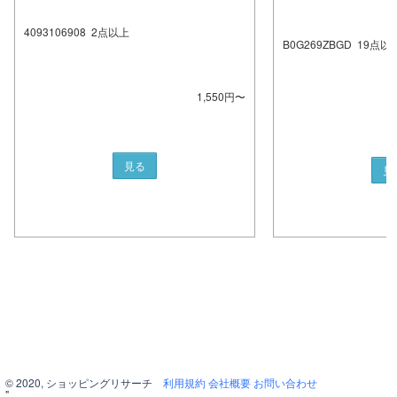
4093106908
2
点以上
B0G269ZBGD
19
点以
1,550
円〜
見る
見
© 2020, ショッピングリサーチ
利用規約
会社概要
お問い合わせ
"