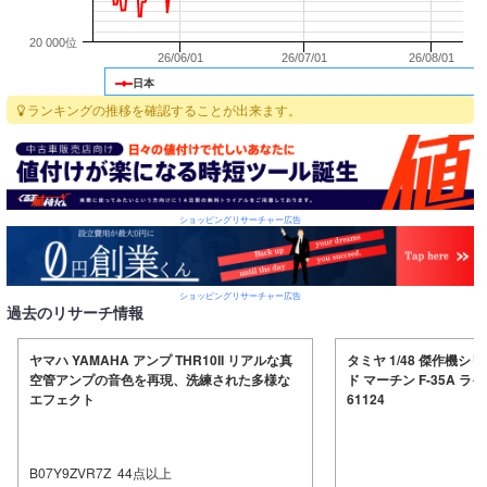
20 000位
26/06/01
26/07/01
26/08/01
日本
ランキングの推移を確認することが出来ます。
ショッピングリサーチャー広告
ショッピングリサーチャー広告
過去のリサーチ情報
ヤマハ YAMAHA アンプ THR10II リアルな真
タミヤ 1/48 傑作機シリ
空管アンプの音色を再現、洗練された多様な
ド マーチン F-35A ラ
エフェクト
61124
B07Y9ZVR7Z
44
点以上