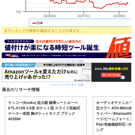
0位
26/06/01
26/07/01
26/08/01
日本
ランキングの推移を確認することが出来ます。
ショッピングリサーチャー広告
ショッピングリサーチャー広告
過去のリサーチ情報
ケンコー(Kenko) 拡大鏡 極薄シートルーペ
オーディオテクニカ ワ
KTL-013N 3.5倍 ポケット型 スライド収納式
定カラー ATH-M50xBT
ケース一体型 胸ポケットサイズ ブラック
ライバー / Bluetooth5
402986
ード/ビームフォーミングマイ
Pair/有線接続対応 / 
ング