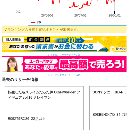
0位
26/06/01
26/07/01
26/08/01
日本
ランキングの推移を確認することが出来ます。
ショッピングリサーチャー広告
ショッピングリサーチャー広告
過去のリサーチ情報
転生したらスライムだった件 Otherworlder フ
SONY ソニー BD-R 5
ィギュア vol.16 クレイマン
B08B5H347Q
84
点以
B09ZT9RX26
22
点以上