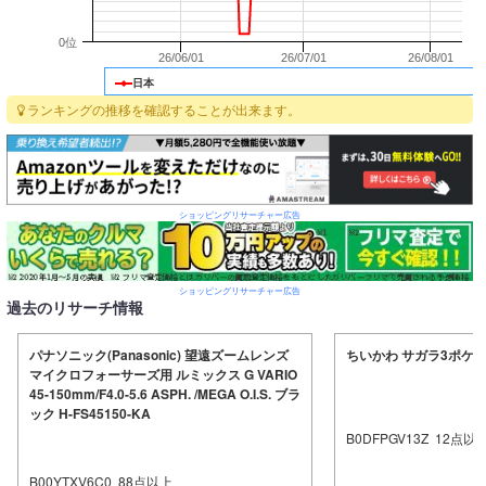
0位
26/06/01
26/07/01
26/08/01
日本
ランキングの推移を確認することが出来ます。
ショッピングリサーチャー広告
ショッピングリサーチャー広告
過去のリサーチ情報
パナソニック(Panasonic) 望遠ズームレンズ
ちいかわ サガラ3ポケ
マイクロフォーサーズ用 ルミックス G VARIO
45-150mm/F4.0-5.6 ASPH. /MEGA O.I.S. ブラ
ック H-FS45150-KA
B0DFPGV13Z
12
点以
B00YTXV6C0
88
点以上