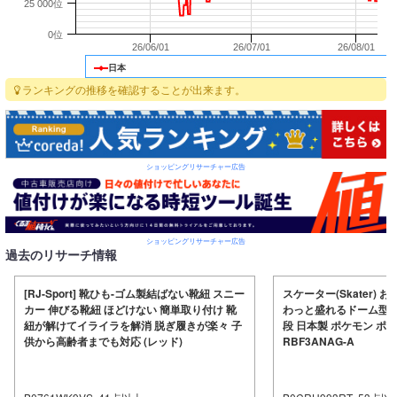
25 000位
0位
26/06/01
26/07/01
26/08/01
日本
ランキングの推移を確認することが出来ます。
ショッピングリサーチャー広告
ショッピングリサーチャー広告
過去のリサーチ情報
[RJ-Sport] 靴ひも-ゴム製結ばない靴紐 スニー
スケーター(Skater) お
カー 伸びる靴紐 ほどけない 簡単取り付け 靴
わっと盛れるドーム型ふ
紐が解けてイライラを解消 脱ぎ履きが楽々 子
段 日本製 ポケモン ポケ
供から高齢者までも対応 (レッド)
RBF3ANAG-A