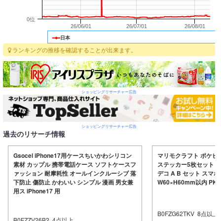
0位
26/06/01
26/07/01
26/08/01
日本
ランキングの推移を確認することが出来ます。
ショッピングリサーチャー広告
ショッピングリサーチャー広告
過去のリサーチ情報
Gsocel iPhone17用ケースちいかわシリコン
マリモクラフト ポケピ
素材 カップル 携帯電話ケース ソフトケースフ
ステッカー5枚セット 
ァッション 耐摩耗性 オールインクルーシブ 落
デコ A B セット スマホ
下防止 傷防止 かわいい シンプル 漫画 男女兼
W60×H60mm以内 PKP
用ス iPhone17 用
B0FZG62TKV
8
点以上
B0FZZV26B2
4
点以上