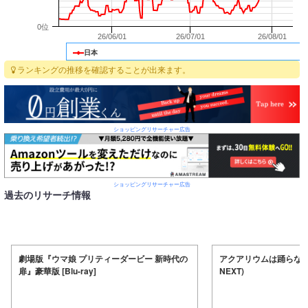
0位
26/06/01
26/07/01
26/08/01
日本
ランキングの推移を確認することが出来ます。
ショッピングリサーチャー広告
ショッピングリサーチャー広告
過去のリサーチ情報
劇場版『ウマ娘 プリティーダービー 新時代の
アクアリウムは踊らない 
扉』豪華版 [Blu-ray]
NEXT)