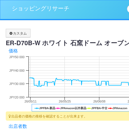
ショッピングリサーチ
カスタム
ER-D70B-W ホワイト 石窯ドーム オーブン
価格
JPY50 000
JPY40 000
JPY30 000
JPY20 000
26/05/11
26/05/25
26/06/08
JPFBA-新品
JPAmazon以外新品
JPFBA-中古
JPAmazon
出品者の価格の推移を確認することが出来ます。
出店者数