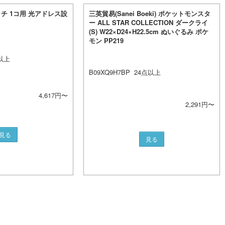
チ 1コ用 光アドレス設
三英貿易(Sanei Boeki) ポケットモンスタ
ー ALL STAR COLLECTION ダークライ
(S) W22×D24×H22.5cm ぬいぐるみ ポケ
モン PP219
以上
B09XQ9H7BP
24
点以上
4,617
円〜
2,291
円〜
見る
見る