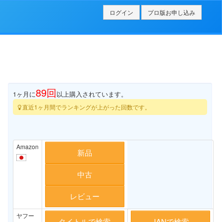
ログイン
プロ版お申し込み
89
回
1ヶ月に
以上購入されています。
直近1ヶ月間でランキングが上がった回数です。
Amazon
新品
中古
レビュー
ヤフー
タイトルで検索
JANで検索