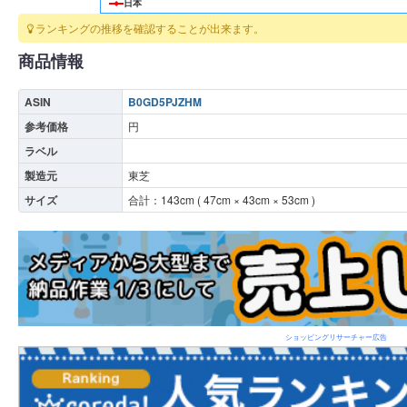
日本
ランキングの推移を確認することが出来ます。
商品情報
ASIN
B0GD5PJZHM
参考価格
円
ラベル
製造元
東芝
サイズ
合計：
143
cm (
47
cm ×
43
cm ×
53
cm )
ショッピングリサーチャー広告