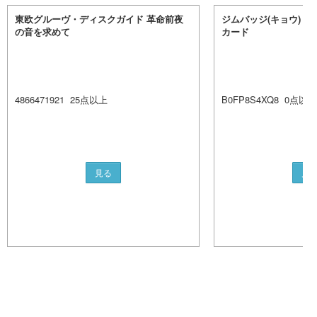
東欧グルーヴ・ディスクガイド 革命前夜
ジムバッジ(キョウ)【P】
の音を求めて
カード
4866471921
25
点以上
B0FP8S4XQ8
0
点以上
見る
見