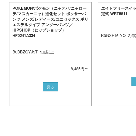
POKÉMON/ポケモン（ニャオハ/ニャロー
エイトフリースイッ
テ/マスカーニャ）進化セット ボクサーパ
定式 WRT5511
ンツ メンズ/レディース/ユニセックス ポリ
エステルタイプ アンダーパンツ／
HIPSHOP（ヒップショップ）
HF0241A334
B0GXF16LYQ
2
点
B0DBZQYJ5T
5
点以上
8,485
円〜
見る